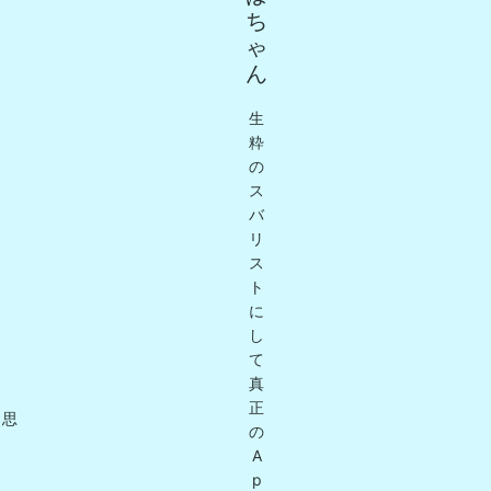
ち
ゃ
ん
生
粋
の
ス
バ
リ
ス
ト
に
し
て
真
正
と思
の
A
p