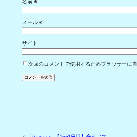
名前
※
メール
※
サイト
次回のコメントで使用するためブラウザーに
←
Previous:
【1551日目】辛うじて…