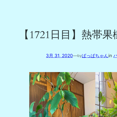
【1721日目】熱帯
3月 31, 2020
—
ぱっぱちゃん
in
by