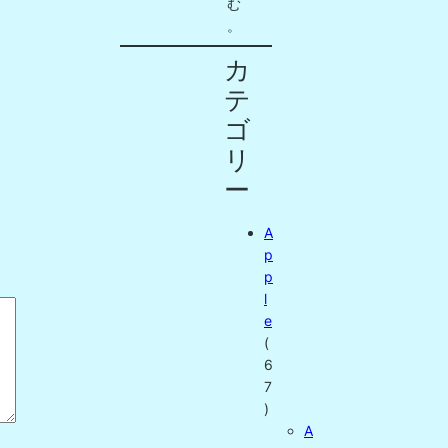
む
。
カ
テ
ゴ
リ
ー
A
p
p
l
e
(
6
7
)
A