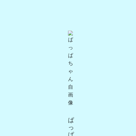
ぱ
っ
ぱ