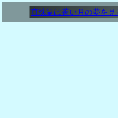
内
真珠鼠は蒼い月の夢を見
容
を
ス
キ
ッ
プ