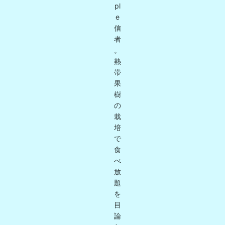
pl
e
信
者
。
熱
帯
果
樹
の
栽
培
で
食
べ
放
題
を
目
論