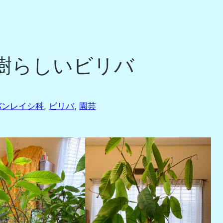
果樹らしいビリバ
バンレイシ科
, 
ビリバ
, 
園芸