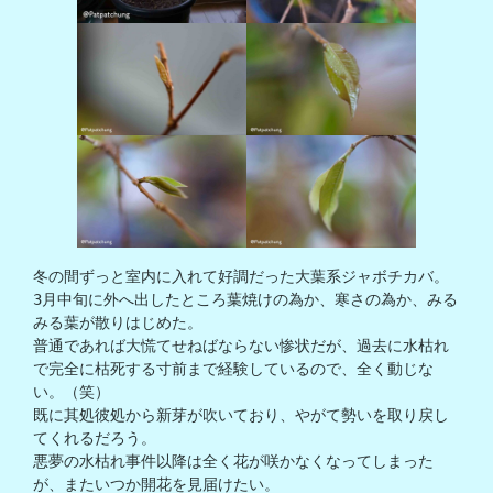
冬の間ずっと室内に入れて好調だった大葉系ジャボチカバ。

3月中旬に外へ出したところ葉焼けの為か、寒さの為か、みる
みる葉が散りはじめた。

普通であれば大慌てせねばならない惨状だが、過去に水枯れ
で完全に枯死する寸前まで経験しているので、全く動じな
い。（笑）

既に其処彼処から新芽が吹いており、やがて勢いを取り戻し
てくれるだろう。

悪夢の水枯れ事件以降は全く花が咲かなくなってしまった
が、またいつか開花を見届けたい。
