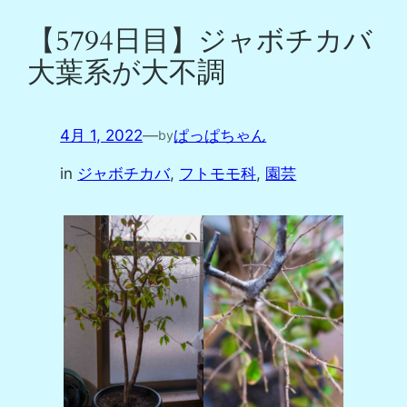
【5794日目】ジャボチカバ
大葉系が大不調
4月 1, 2022
—
ぱっぱちゃん
by
in
ジャボチカバ
, 
フトモモ科
, 
園芸