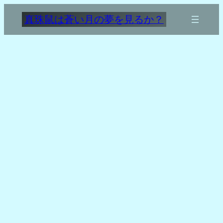
内
真珠鼠は蒼い月の夢を見るか？
容
を
ス
キ
ッ
プ