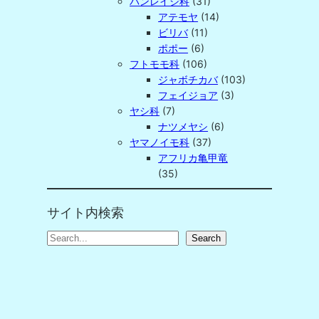
バンレイシ科
(31)
アテモヤ
(14)
ビリバ
(11)
ポポー
(6)
フトモモ科
(106)
ジャボチカバ
(103)
フェイジョア
(3)
ヤシ科
(7)
ナツメヤシ
(6)
ヤマノイモ科
(37)
アフリカ亀甲竜
(35)
サイト内検索
S
Search
e
a
r
c