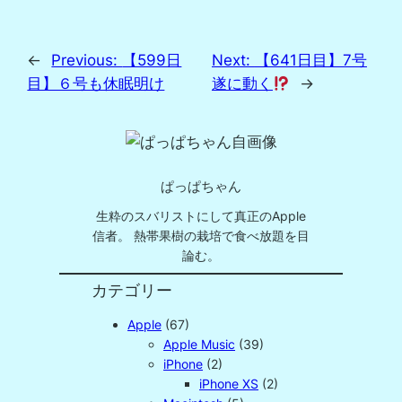
←
Previous:
【599日
Next:
【641日目】7号
目】６号も休眠明け
遂に動く
→
ぱっぱちゃん
生粋のスバリストにして真正のApple
信者。 熱帯果樹の栽培で食べ放題を目
論む。
カテゴリー
Apple
(67)
Apple Music
(39)
iPhone
(2)
iPhone XS
(2)