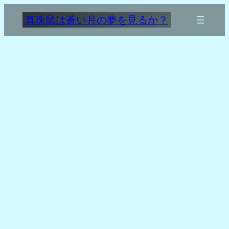
内
真珠鼠は蒼い月の夢を見るか？
容
を
ス
キ
ッ
プ