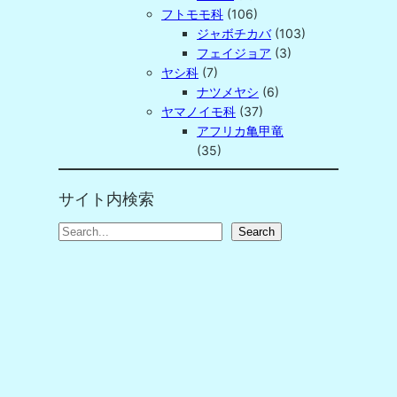
フトモモ科
(106)
ジャボチカバ
(103)
フェイジョア
(3)
ヤシ科
(7)
ナツメヤシ
(6)
ヤマノイモ科
(37)
アフリカ亀甲竜
(35)
サイト内検索
S
Search
e
a
r
c
h