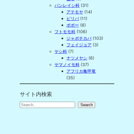
バンレイシ科
(31)
アテモヤ
(14)
ビリバ
(11)
ポポー
(6)
フトモモ科
(106)
ジャボチカバ
(103)
フェイジョア
(3)
ヤシ科
(7)
ナツメヤシ
(6)
ヤマノイモ科
(37)
アフリカ亀甲竜
(35)
サイト内検索
S
Search
e
a
r