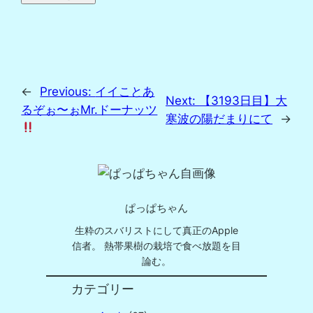
←
Previous:
イイことあ
Next:
【3193日目】大
るぞぉ〜ぉMr.ドーナッツ
寒波の陽だまりにて
→
ぱっぱちゃん
生粋のスバリストにして真正のApple
信者。 熱帯果樹の栽培で食べ放題を目
論む。
カテゴリー