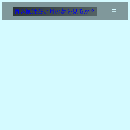
内
真珠鼠は蒼い月の夢を見るか？
容
を
ス
キ
ッ
プ