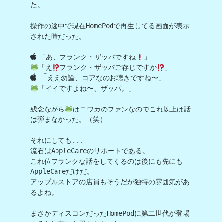
た。

操作の途中で現在HomePodで再生してる画面が表示
された時だった。

「あ、フランク・ザッパですね
「え
フランク・ザッパご存じですか
 「
「イイですよね〜、ザッパ。」

残念ながら
はニワカのファンなのでこれ以上は話
は弾まなかった。（笑）

それにしても...

流石はAppleCareのサポートである。

これ位フランクな話をしてくるのは後にも先にも
AppleCareだけだ。

アップルストアの店員もそうだが独特の雰囲気があ
るよね。

まさかディスコンだったHomePodに第二世代が登場