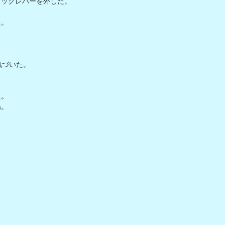
ックレバーを外した。

。

づいた。

た。
ね。