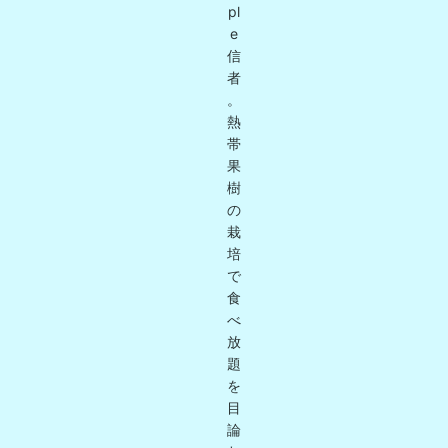
pl
e
信
者
。
熱
帯
果
樹
の
栽
培
で
食
べ
放
題
を
目
論