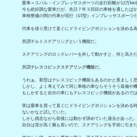
愛車＝スバル・インプレッサスポーツの走行距離が12万kmを
今も絶好調な愛車だが、先日７年３回目の車検を通したばか
車検整備の間の代車が現行（GT型）インプレッサスポーツだ
代車を借り受けて直ぐにドライビングポジションを決める為
所謂チルトステアリングという機能だ。

ステアリングのロックレバーを外して動かすと、何と高さだ
所謂
テレスコピックステアリング機能
だ。

うわぁ、新型はテレスコピック機能もあるのかと羨ましく思
しかし、よく考えてみて同じ車格の車ならそうそう装備や機
もしかすると自分の車にもテレスコピック機能があるのでは
実は愛車を買って直ぐにドライビングポジションを決める
ないかなと試していた。

しかし残念ながら前後には動かず諦めていた過去があった。
自分は背が高く腕も長いので、ステアリングを手前に引きた