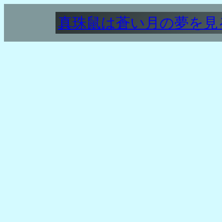
内
真珠鼠は蒼い月の夢を見
容
を
ス
キ
ッ
プ