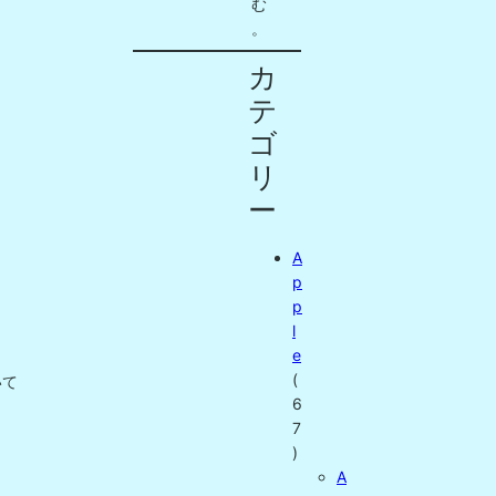
む
。
カ
テ
ゴ
リ
ー
A
p
p
l
e
(
いて
6
7
)
A