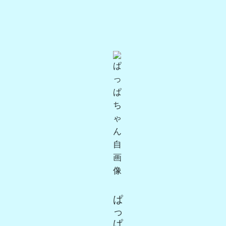
ぱ
っ
ぱ