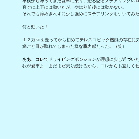
車検から帰ってきた愛車に乗り、恐る恐るステアリングのロ
直ぐに上下には動いたが、やはり前後には動かない。

それでも諦めきれずに少し強めにステアリングを引いてみた
何と動いた！

１２万kmを走ってから初めてテレスコピック機能の存在に気
鱗ごと目が取れてしまった様な脱力感だった。（笑）

ああ、コレでドライビングポジションが理想に少し近づい
我が愛車よ、まだまだ乗り続けるから、コレからも宜しく