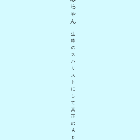
ち
ゃ
ん
生
粋
の
ス
バ
リ
ス
ト
に
し
て
真
正
の
A
p