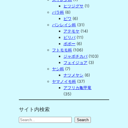
ヒツジグサ
(1)
バラ科
(6)
ビワ
(6)
バンレイシ科
(31)
アテモヤ
(14)
ビリバ
(11)
ポポー
(6)
フトモモ科
(106)
ジャボチカバ
(103)
フェイジョア
(3)
ヤシ科
(7)
ナツメヤシ
(6)
ヤマノイモ科
(37)
アフリカ亀甲竜
(35)
サイト内検索
S
Search
e