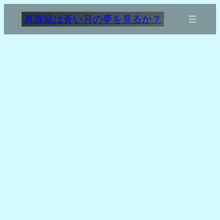
内
真珠鼠は蒼い月の夢を見るか？
容
を
ス
キ
ッ
プ