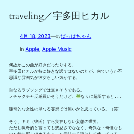
traveling／宇多田ヒカル
4月 18, 2023
—
ぱっぱちゃん
by
in
Apple
, 
Apple Music
何故かこの曲が好きだったりする。

宇多田ヒカルが特に好きな訳ではないのだが、何ていうか不
思議な雰囲気が彼女らしい気がする。

単なるラブソングでは無さそうである。

メチャクチャ反感買いそうだけど、
なりに超訳すると...

猟奇的な女性の単なる妄想では無いかと思っている。（笑）

そう、キミ（彼氏）すら実在しない妄想の世界。

ただし猟奇的と言っても残忍さでななく、奇異な・奇怪なも
のを特に探し求めるさま、を意味する語として使っている。
