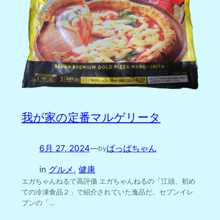
我が家の定番マルゲリータ
6月 27, 2024
—
ぱっぱちゃん
by
in
グルメ
, 
健康
エガちゃんねるで高評価 エガちゃんねるの「江頭、初め
ての冷凍食品２」で紹介されていた逸品だ。セブンイレ
ブンの「…