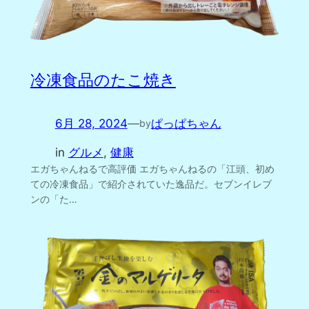
冷凍食品のたこ焼き
6月 28, 2024
—
ぱっぱちゃん
by
in
グルメ
, 
健康
エガちゃんねるで高評価 エガちゃんねるの「江頭、初め
ての冷凍食品」で紹介されていた逸品だ。セブンイレブ
ンの「た…