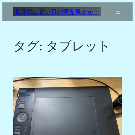
内
真珠鼠は蒼い月の夢を見るか？
容
を
ス
キ
タグ:
タブレット
ッ
プ