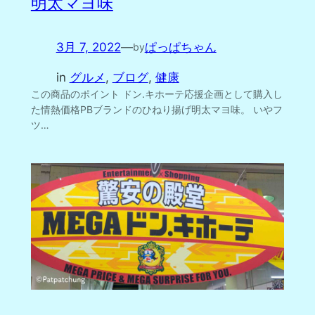
明太マヨ味
3月 7, 2022
—
ぱっぱちゃん
by
in
グルメ
, 
ブログ
, 
健康
この商品のポイント ドン.キホーテ応援企画として購入し
た情熱価格PBブランドのひねり揚げ明太マヨ味。 いやフ
ツ…