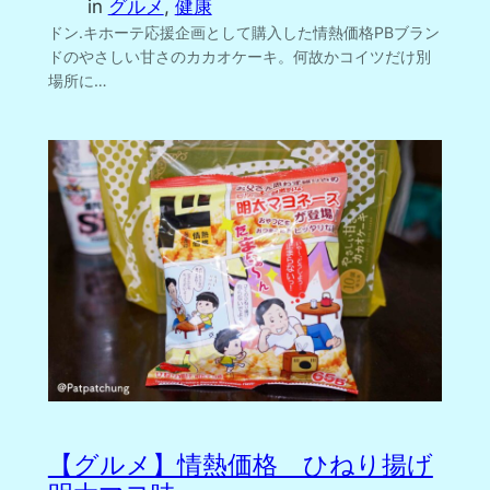
in
グルメ
, 
健康
ドン.キホーテ応援企画として購入した情熱価格PBブラン
ドのやさしい甘さのカカオケーキ。何故かコイツだけ別
場所に…
【グルメ】情熱価格 ひねり揚げ