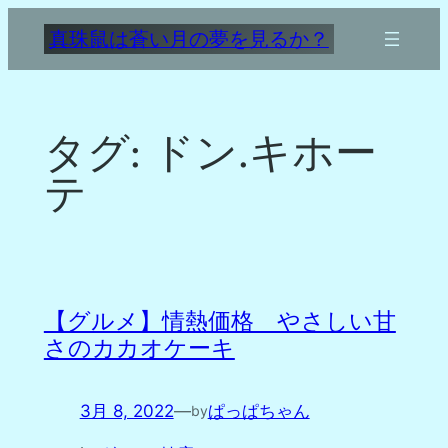
内
真珠鼠は蒼い月の夢を見るか？
容
を
ス
キ
タグ:
ドン.キホー
ッ
プ
テ
【グルメ】情熱価格 やさしい甘
さのカカオケーキ
3月 8, 2022
—
ぱっぱちゃん
by