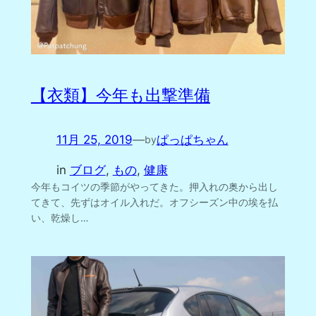
【衣類】今年も出撃準備
11月 25, 2019
—
ぱっぱちゃん
by
in
ブログ
, 
もの
, 
健康
今年もコイツの季節がやってきた。押入れの奥から出し
てきて、先ずはオイル入れだ。オフシーズン中の埃を払
い、乾燥し…