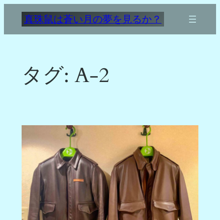
内
真珠鼠は蒼い月の夢を見るか？
容
を
ス
キ
タグ:
A-2
ッ
プ