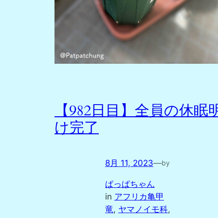
【982日目】全員の休眠
け完了
8月 11, 2023
—
by
ぱっぱちゃん
in
アフリカ亀甲
竜
, 
ヤマノイモ科
, 