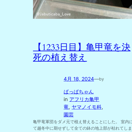
【1233日目】亀甲竜を決
死の植え替え
4月 18, 2024
—
by
ぱっぱちゃん
in
アフリカ亀甲
竜
, 
ヤマノイモ科
, 
園芸
亀甲竜軍団をダメ元で植え替えることにした。 室内
て越冬中に期せずして全ての鉢の地上部が枯れてしま