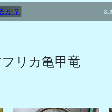
るか？
SU
アフリカ亀甲竜