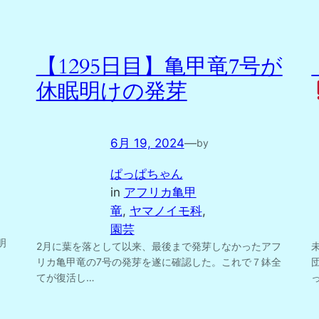
【1295日目】亀甲竜7号が
休眠明けの発芽
6月 19, 2024
—
by
ぱっぱちゃん
in
アフリカ亀甲
竜
, 
ヤマノイモ科
, 
園芸
明
2月に葉を落として以来、最後まで発芽しなかったアフ
リカ亀甲竜の7号の発芽を遂に確認した。これで７鉢全
てが復活し…