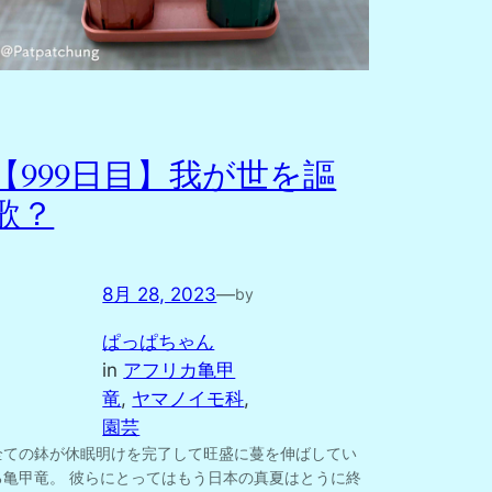
【999日目】我が世を謳
歌？
8月 28, 2023
—
by
ぱっぱちゃん
in
アフリカ亀甲
竜
, 
ヤマノイモ科
, 
園芸
全ての鉢が休眠明けを完了して旺盛に蔓を伸ばしてい
る亀甲竜。 彼らにとってはもう日本の真夏はとうに終