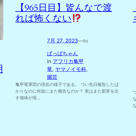
【965日目】皆んなで渡
れば怖くない
7月 27, 2023
—
by
ぱっぱちゃん
in
アフリカ亀甲
明
竜
, 
ヤマノイモ科
, 
園芸
亀甲竜軍団の現在の様子である。 つい先日報告したば
かりなのに何故にまた報告なのか？ 実はまた新芽を出
す個体が現…