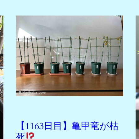
【1163日目】亀甲竜が枯
死