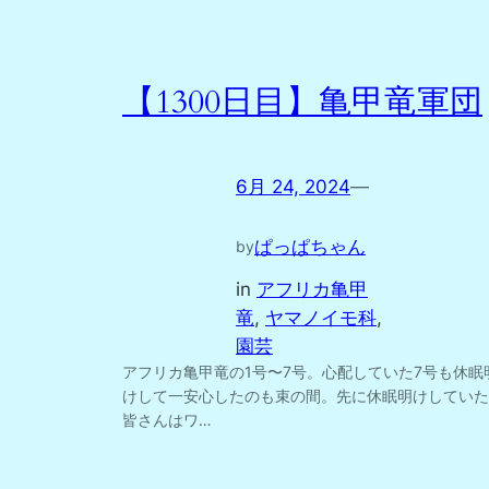
【1300日目】亀甲竜軍団
6月 24, 2024
—
ぱっぱちゃん
by
in
アフリカ亀甲
竜
, 
ヤマノイモ科
, 
園芸
アフリカ亀甲竜の1号〜7号。心配していた7号も休眠
けして一安心したのも束の間。先に休眠明けしていた
皆さんはワ…