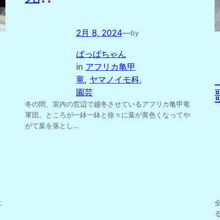
2月 8, 2024
—
by
ぱっぱちゃん
in
アフリカ亀甲
竜
, 
ヤマノイモ科
, 
園芸
冬の間、室内の窓辺で越冬させているアフリカ亀甲竜
軍団。ところが一鉢一鉢と徐々に葉が黄色くなってや
がて葉を落とし…
に