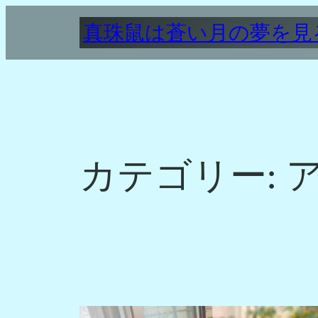
内
真珠鼠は蒼い月の夢を見
容
を
ス
キ
ッ
プ
カテゴリー: