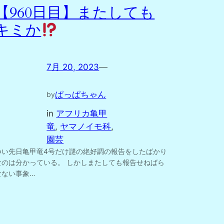
【960日目】またしても
キミか
7月 20, 2023
—
ぱっぱちゃん
by
in
アフリカ亀甲
竜
, 
ヤマノイモ科
, 
園芸
つい先日亀甲竜4号だけ謎の絶好調の報告をしたばかり
なのは分かっている。 しかしまたしても報告せねばら
なない事象…