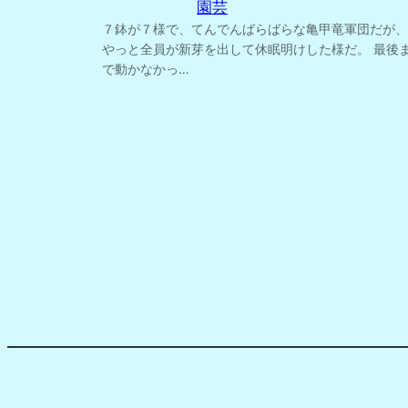
園芸
７鉢が７様で、てんでんばらばらな亀甲竜軍団だが、
やっと全員が新芽を出して休眠明けした様だ。 最後
で動かなかっ…