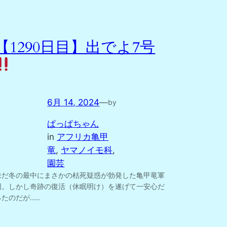
【1290日目】出でよ7号
6月 14, 2024
—
by
ぱっぱちゃん
in
アフリカ亀甲
竜
, 
ヤマノイモ科
, 
園芸
未だ冬の最中にまさかの枯死疑惑が勃発した亀甲竜軍
団。しかし奇跡の復活（休眠明け）を遂げて一安心だ
ったのだが..…