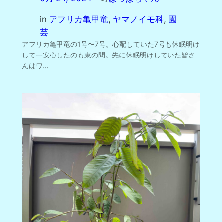
in
アフリカ亀甲竜
, 
ヤマノイモ科
, 
園
芸
アフリカ亀甲竜の1号〜7号。心配していた7号も休眠明け
して一安心したのも束の間。先に休眠明けしていた皆さ
んはワ…