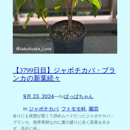
【3799日目】ジャボチカバ・ブラ
ンカの新葉続々
9月 23, 2024
—
ぱっぱちゃん
by
in
ジャボチカバ
, 
フトモモ科
, 
園芸
余りにも状態が悪くて諦めムードだったジャボチカバ・
ブランカ。熱帯果樹なのに夏の盛りに全く新葉を出さ
ず、流石に枯…