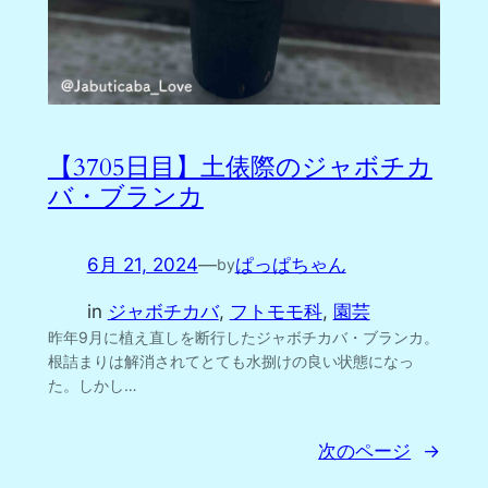
【3705日目】土俵際のジャボチカ
バ・ブランカ
6月 21, 2024
—
ぱっぱちゃん
by
in
ジャボチカバ
, 
フトモモ科
, 
園芸
昨年9月に植え直しを断行したジャボチカバ・ブランカ。
根詰まりは解消されてとても水捌けの良い状態になっ
た。しかし…
次のページ
→