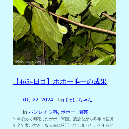
【4654日目】ポポー唯一の成果
6月 22, 2024
—
ぱっぱちゃん
by
in
バンレイシ科
, 
ポポー
, 
園芸
昨年初めて開花したポポー軍団。残念ながら昨年は強風
で全て実が大きくなる前に落下してしまった。今年も開