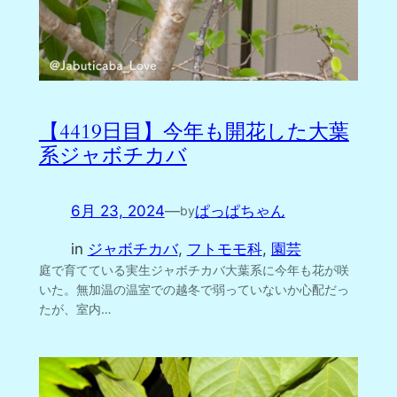
【4419日目】今年も開花した大葉
系ジャボチカバ
6月 23, 2024
—
ぱっぱちゃん
by
in
ジャボチカバ
, 
フトモモ科
, 
園芸
庭で育てている実生ジャボチカバ大葉系に今年も花が咲
いた。無加温の温室での越冬で弱っていないか心配だっ
たが、室内…