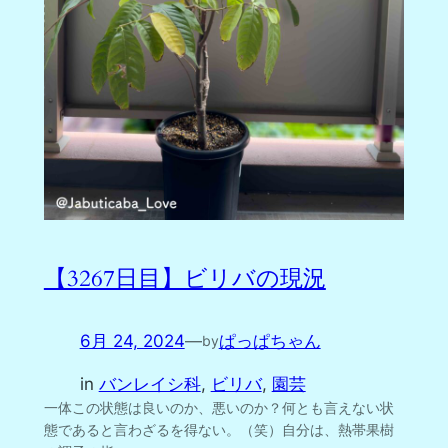
【3267日目】ビリバの現況
6月 24, 2024
—
ぱっぱちゃん
by
in
バンレイシ科
, 
ビリバ
, 
園芸
一体この状態は良いのか、悪いのか？何とも言えない状
態であると言わざるを得ない。（笑）自分は、熱帯果樹