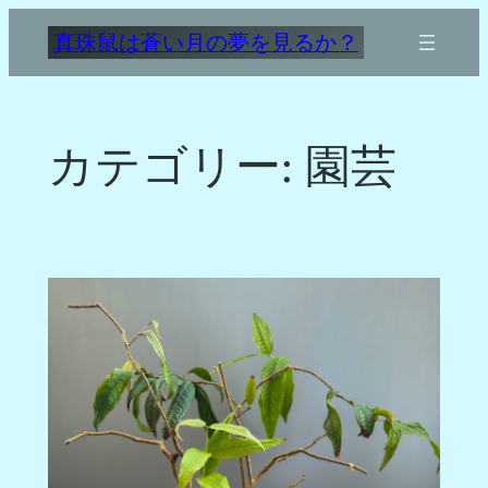
内
真珠鼠は蒼い月の夢を見るか？
容
を
ス
キ
カテゴリー:
園芸
ッ
プ