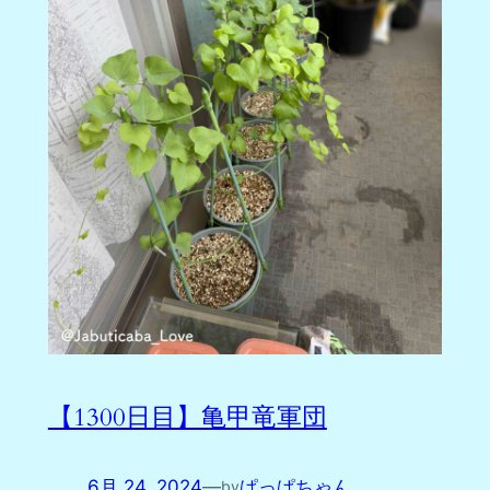
【1300日目】亀甲竜軍団
6月 24, 2024
—
ぱっぱちゃん
by