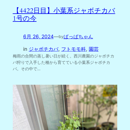
【4422日目】小葉系ジャボチカバ
1号の今
6月 26, 2024
—
ぱっぱちゃん
by
in
ジャボチカバ
, 
フトモモ科
, 
園芸
梅雨の合間の蒸し暑い日が続く。西川農園のジャボチカ
バ狩りで入手した種から育てている小葉系ジャボチカ
バ。その中で…