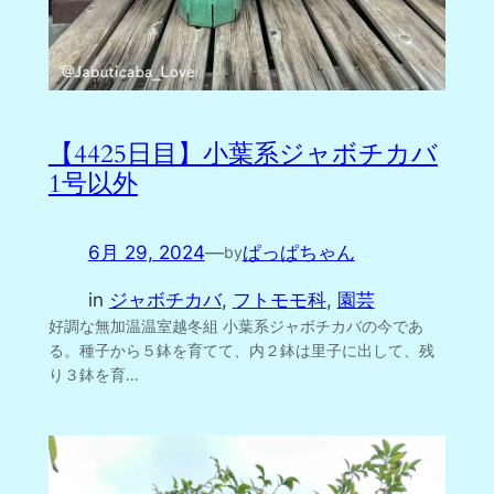
【4425日目】小葉系ジャボチカバ
1号以外
6月 29, 2024
—
ぱっぱちゃん
by
in
ジャボチカバ
, 
フトモモ科
, 
園芸
好調な無加温温室越冬組 小葉系ジャボチカバの今であ
る。種子から５鉢を育てて、内２鉢は里子に出して、残
り３鉢を育…