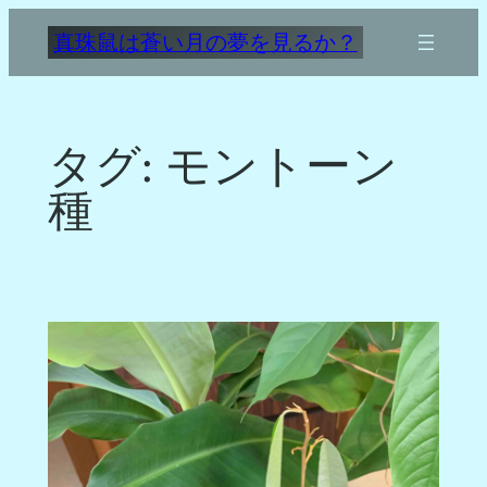
内
真珠鼠は蒼い月の夢を見るか？
容
を
ス
キ
タグ:
モントーン
ッ
プ
種