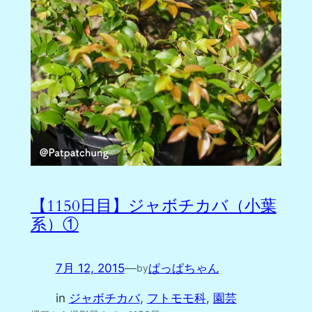
【1150日目】ジャボチカバ（小葉
系）①
7月 12, 2015
—
ぱっぱちゃん
by
in
ジャボチカバ
, 
フトモモ科
, 
園芸