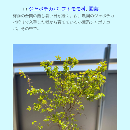
in
ジャボチカバ
, 
フトモモ科
, 
園芸
梅雨の合間の蒸し暑い日が続く。西川農園のジャボチカ
バ狩りで入手した種から育てている小葉系ジャボチカ
バ。その中で…