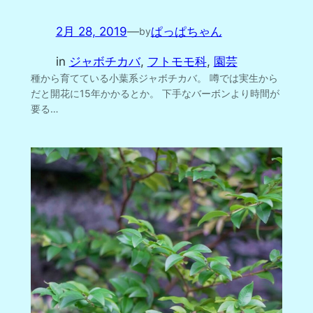
2月 28, 2019
—
ぱっぱちゃん
by
in
ジャボチカバ
, 
フトモモ科
, 
園芸
種から育てている小葉系ジャボチカバ。 噂では実生から
だと開花に15年かかるとか。 下手なバーボンより時間が
要る…