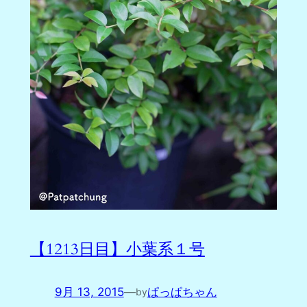
【1213日目】小葉系１号
9月 13, 2015
—
ぱっぱちゃん
by