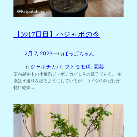
【3917日目】小ジャボの今
2月 7, 2023
—
ぱっぱちゃん
by
in
ジャボチカバ
, 
フトモモ科
, 
園芸
室内越冬中の小葉系ジャボチカバ１号の様子である。 冬
場は水遣りを絞るようにしているが、コイツの鉢だけが
特に乾燥…