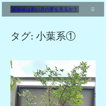
内
真珠鼠は蒼い月の夢を見るか？
容
を
ス
キ
タグ:
小葉系①
ッ
プ