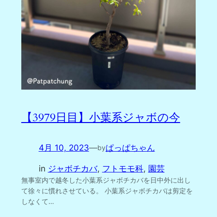
【3979日目】小葉系ジャボの今
4月 10, 2023
—
ぱっぱちゃん
by
in
ジャボチカバ
, 
フトモモ科
, 
園芸
無事室内で越冬した小葉系ジャボチカバを日中外に出し
て徐々に慣れさせている。 小葉系ジャボチカバは剪定を
しなくて…