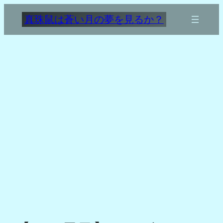
内
真珠鼠は蒼い月の夢を見るか？
容
を
ス
キ
ッ
プ