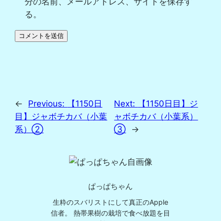
分の名前、メールアドレス、サイトを保存す
る。
←
Previous:
【1150日
Next:
【1150日目】ジ
目】ジャボチカバ（小葉
ャボチカバ（小葉系）
系）②
③
→
ぱっぱちゃん
生粋のスバリストにして真正のApple
信者。 熱帯果樹の栽培で食べ放題を目