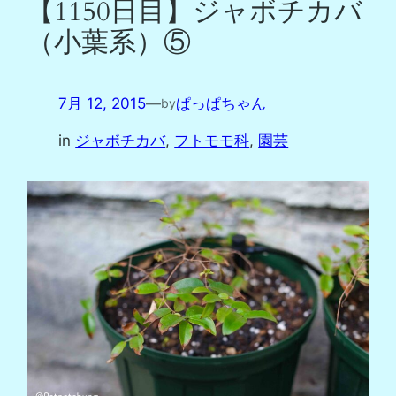
【1150日目】ジャボチカバ
（小葉系）⑤
7月 12, 2015
—
ぱっぱちゃん
by
in
ジャボチカバ
, 
フトモモ科
, 
園芸