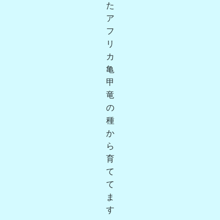
た
ア
フ
リ
カ
亀
甲
竜
の
種
か
ら
育
て
て
ま
す