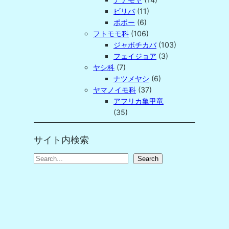
ビリバ
(11)
ポポー
(6)
フトモモ科
(106)
ジャボチカバ
(103)
フェイジョア
(3)
ヤシ科
(7)
ナツメヤシ
(6)
ヤマノイモ科
(37)
アフリカ亀甲竜
(35)
サイト内検索
S
Search
e
a
r
c
h