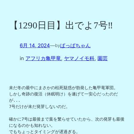
【1290日目】出でよ7号‼️
6月 14, 2024
—
ぱっぱちゃん
by
in
アフリカ亀甲竜
, 
ヤマノイモ科
, 
園芸
未だ冬の最中にまさかの枯死疑惑が勃発した亀甲竜軍団。
しかし奇跡の復活（休眠明け）を遂げて一安心だったのだ
が...
7号だけが未だ発芽しないのだ。
確かに7号は最後まで葉を繁らせていたから、次の発芽も最後
になるのかも知れない。
でもちょっとタイミングが遅過ぎる。