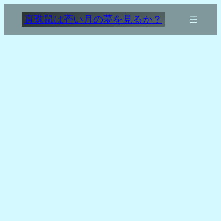
内
真珠鼠は蒼い月の夢を見るか？
容
を
ス
キ
ッ
プ