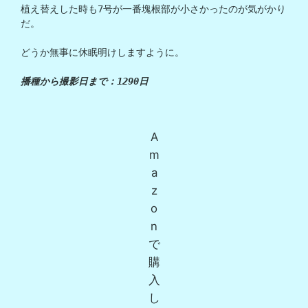
植え替えした時も7号が一番塊根部が小さかったのが気がかり
だ。
どうか無事に休眠明けしますように。
播種から撮影日まで：1290日
A
m
a
z
o
n
で
購
入
し