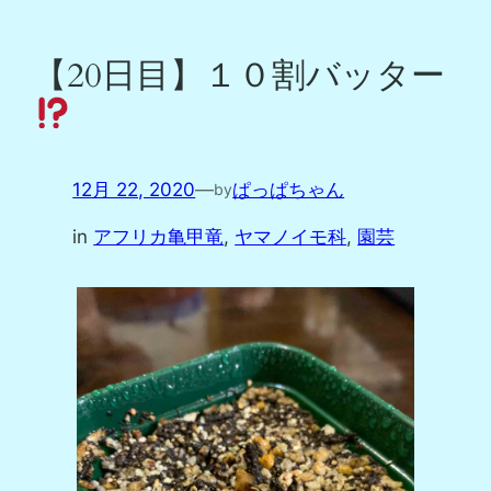
【20日目】１０割バッター
12月 22, 2020
—
ぱっぱちゃん
by
in
アフリカ亀甲竜
, 
ヤマノイモ科
, 
園芸