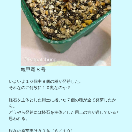
亀甲竜８号
いよいよ１０個中８個の種が発芽した。

それなのに何故に１０割なのか？

軽石を主体とした用土に播いた７個の種が全て発芽したか
ら。

どうやら発芽には軽石を主体とした用土の方が適していると
思われる。

現在の発芽率は８０％（８／１０）
