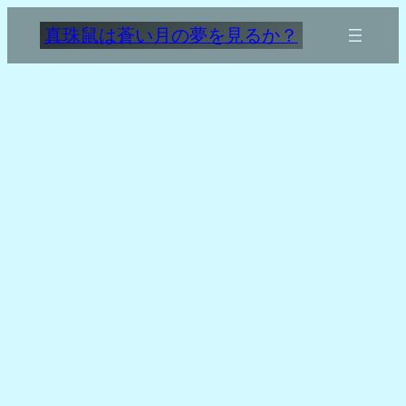
内
真珠鼠は蒼い月の夢を見るか？
容
を
ス
キ
ッ
プ