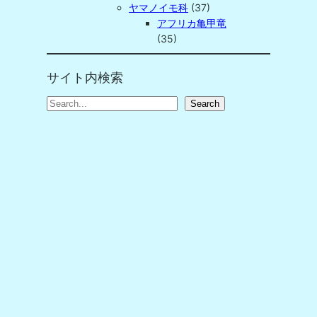
ヤマノイモ科
(37)
アフリカ亀甲竜
(35)
サイト内検索
S
Search
e
a
r
c
h