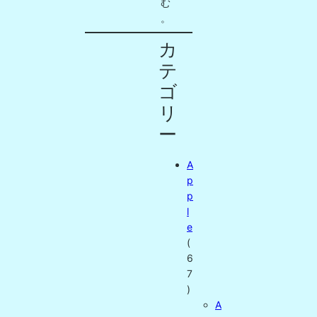
む
。
カ
テ
ゴ
リ
ー
A
p
p
l
e
(
6
7
)
A