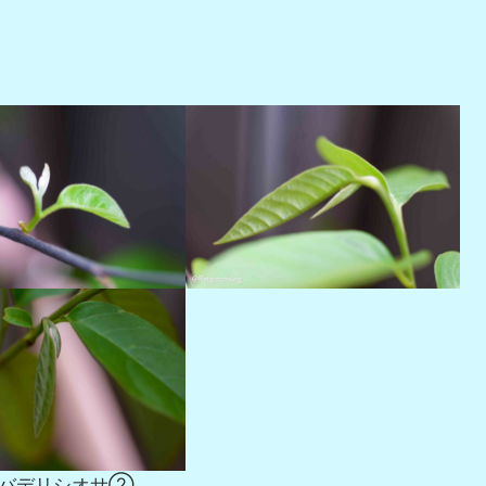
バデリシオサ②