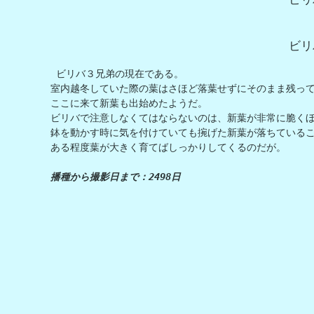
ビリ
 ビリバ３兄弟の現在である。

室内越冬していた際の葉はさほど落葉せずにそのまま残って
ここに来て新葉も出始めたようだ。

ビリバで注意しなくてはならないのは、新葉が非常に脆くほ
鉢を動かす時に気を付けていても捥げた新葉が落ちているこ
ある程度葉が大きく育てばしっかりしてくるのだが。

播種から撮影日まで：2498日