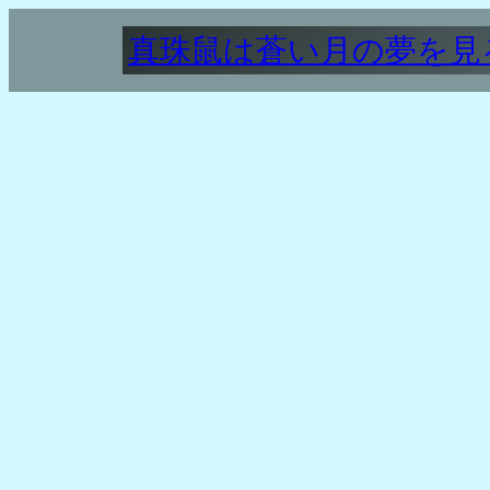
内
真珠鼠は蒼い月の夢を見
容
を
ス
キ
ッ
プ