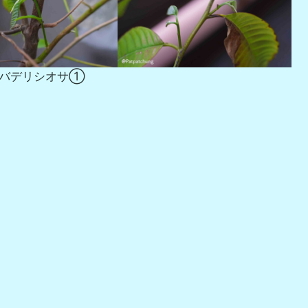
バデリシオサ①