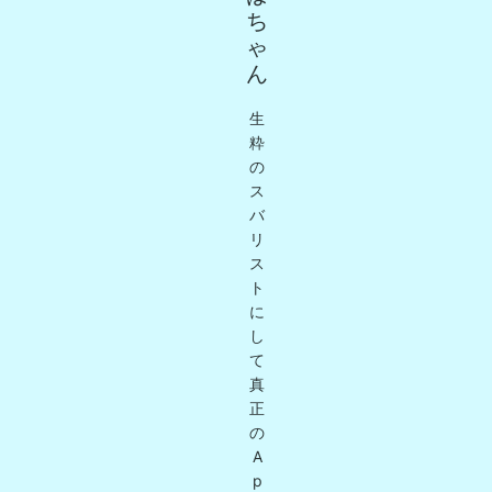
ち
ゃ
ん
生
粋
の
ス
バ
リ
ス
ト
に
し
て
真
正
の
A
p