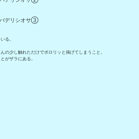
バデリシオサ③
いる。

んの少し触れただけでポロリッと捥げてしまうこと。

とがザラにある。 
