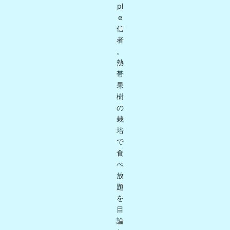
pl
e
信
者
。
熱
帯
果
樹
の
栽
培
で
食
べ
放
題
を
目
論