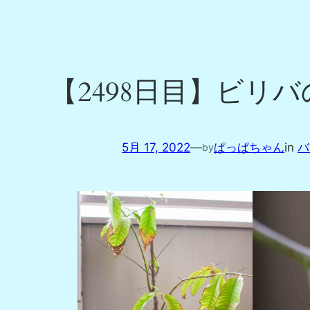
【2498日目】ビリ
5月 17, 2022
—
ぱっぱちゃん
in
バ
by