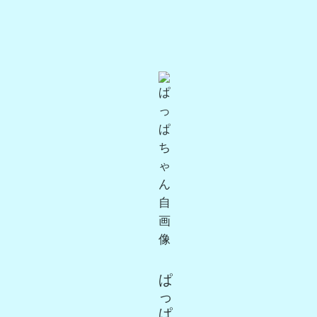
ぱ
っ
ぱ