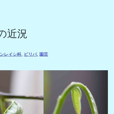
バの近況
ンレイシ科
, 
ビリバ
, 
園芸