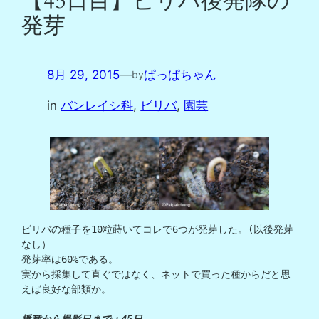
【45日目】ビリバ後発隊の
発芽
8月 29, 2015
—
ぱっぱちゃん
by
in
バンレイシ科
, 
ビリバ
, 
園芸
ビリバの種子を10粒蒔いてコレで6つが発芽した。(以後発芽
なし）

発芽率は60%である。

実から採集して直ぐではなく、ネットで買った種からだと思
えば良好な部類か。
