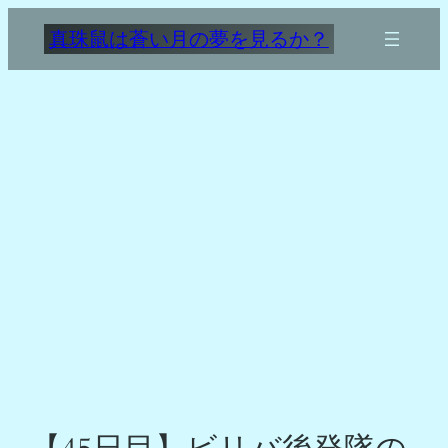
内
真珠鼠は蒼い月の夢を見るか？
容
を
ス
キ
ッ
プ