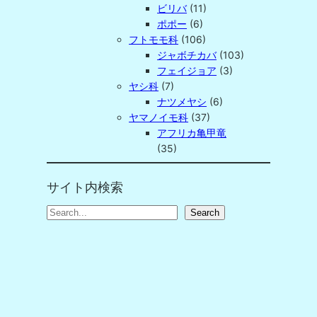
ビリバ
(11)
ポポー
(6)
フトモモ科
(106)
ジャボチカバ
(103)
フェイジョア
(3)
ヤシ科
(7)
ナツメヤシ
(6)
ヤマノイモ科
(37)
アフリカ亀甲竜
(35)
サイト内検索
S
Search
e
a
r
c
h