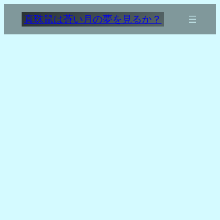
内
真珠鼠は蒼い月の夢を見るか？
容
を
ス
キ
ッ
プ