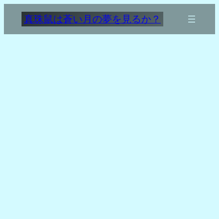
内
真珠鼠は蒼い月の夢を見るか？
容
を
ス
キ
ッ
プ