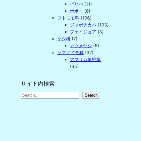
ビリバ
(11)
ポポー
(6)
フトモモ科
(106)
ジャボチカバ
(103)
フェイジョア
(3)
ヤシ科
(7)
ナツメヤシ
(6)
ヤマノイモ科
(37)
アフリカ亀甲竜
(35)
サイト内検索
S
Search
e
a
r
c
h