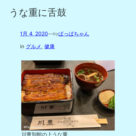
うな重に舌鼓
1月 4, 2020
—
ぱっぱちゃん
by
in
グルメ
, 
健康
川豊別館の上うな重