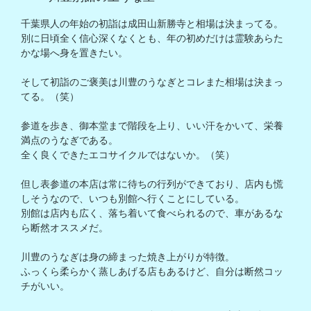
千葉県人の年始の初詣は成田山新勝寺と相場は決まってる。

別に日頃全く信心深くなくとも、年の初めだけは霊験あらた
かな場へ身を置きたい。

そして初詣のご褒美は川豊のうなぎとコレまた相場は決まっ
てる。（笑）

参道を歩き、御本堂まで階段を上り、いい汗をかいて、栄養
満点のうなぎである。

全く良くできたエコサイクルではないか。（笑）

但し表参道の本店は常に待ちの行列ができており、店内も慌
しそうなので、いつも別館へ行くことにしている。

別館は店内も広く、落ち着いて食べられるので、車があるな
ら断然オススメだ。

川豊のうなぎは身の締まった焼き上がりが特徴。

ふっくら柔らかく蒸しあげる店もあるけど、自分は断然コッ
チがいい。
