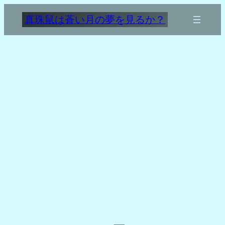
内
真珠鼠は蒼い月の夢を見るか？
容
を
ス
キ
ッ
プ