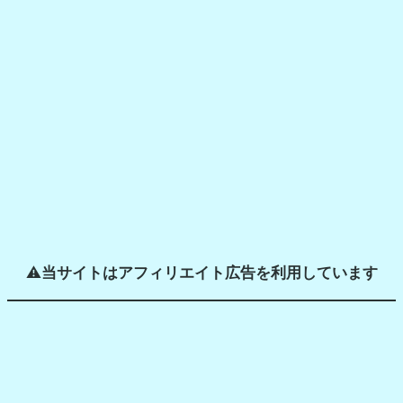
e
a
r
c
h
⚠️
当サイトはアフィリエイト広告を利用しています