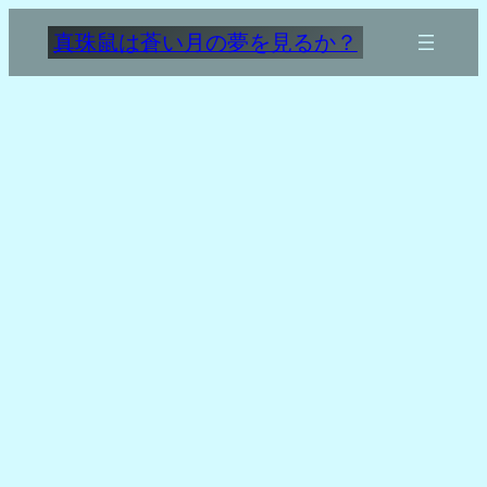
内
真珠鼠は蒼い月の夢を見るか？
容
を
ス
キ
ッ
プ