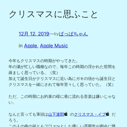
クリスマスに思ふこと
12月 12, 2019
—
ぱっぱちゃん
by
in
Apple
, 
Apple Music
今年もクリスマスの時期がやってきた。

年の瀬が忙しい職種なので、毎年この時期の浮かれた世間を
疎ましく思っている。（笑）

加えて誕生日がクリスマスに近い為にガキの頃から誕生日と
クリスマスを一緒にされて毎年苦々しく思っていた。（笑）

ただ、この時期にお約束の様に巷に流れる音楽は嫌いじゃな
い。

なんと言っても筆頭は
山下達郎
 の
クリスマス・イブ
 だ
ろう。

この人の曲の何ともフワァ〜とした優しい雰囲気が都会に降