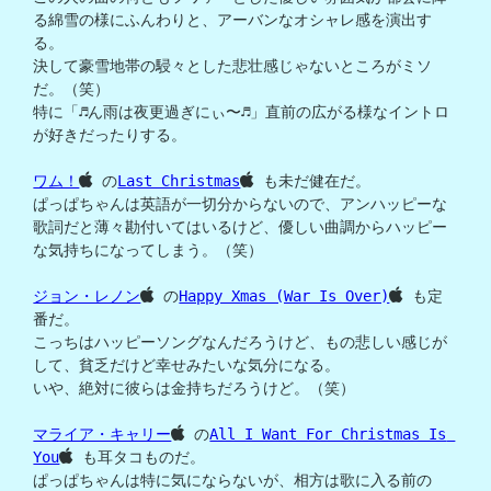
る綿雪の様にふんわりと、アーバンなオシャレ感を演出す
る。

決して豪雪地帯の駸々とした悲壮感じゃないところがミソ
だ。（笑）

特に「♬ん雨は夜更過ぎにぃ〜♬」直前の広がる様なイントロ
が好きだったりする。

ワム！
 の
Last Christmas
 も未だ健在だ。

ぱっぱちゃんは英語が一切分からないので、アンハッピーな
歌詞だと薄々勘付いてはいるけど、優しい曲調からハッピー
な気持ちになってしまう。（笑）

ジョン・レノン
 の
Happy Xmas (War Is Over)
 も定
番だ。

こっちはハッピーソングなんだろうけど、もの悲しい感じが
して、貧乏だけど幸せみたいな気分になる。

いや、絶対に彼らは金持ちだろうけど。（笑）

マライア・キャリー
 の
All I Want For Christmas Is 
You
 も耳タコものだ。

ぱっぱちゃんは特に気にならないが、相方は歌に入る前の