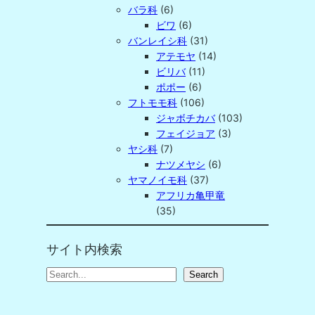
バラ科
(6)
ビワ
(6)
バンレイシ科
(31)
アテモヤ
(14)
ビリバ
(11)
ポポー
(6)
フトモモ科
(106)
ジャボチカバ
(103)
フェイジョア
(3)
ヤシ科
(7)
ナツメヤシ
(6)
ヤマノイモ科
(37)
アフリカ亀甲竜
(35)
サイト内検索
S
Search
e
a