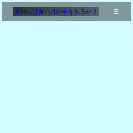
内
真珠鼠は蒼い月の夢を見るか？
容
を
ス
キ
ッ
プ