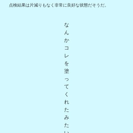
点検結果は片減りもなく非常に良好な状態だそうだ。
な
ん
か
コ
レ
を
塗
っ
て
く
れ
た
み
た
い