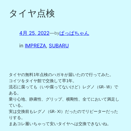
タイヤ点検
4月 25, 2022
—
ぱっぱちゃん
by
in
IMPREZA
, 
SUBARU
タイヤの無料1年点検のハガキが届いたので行ってみた。

コイツをタイヤ館で交換して早1年。

流石に腐っても（いや腐ってないけど）レグノ（GR-Ⅶ）で
ある。

乗り心地、静粛性、グリップ、横剛性、全てにおいて満足し
ている。

実は交換前もレグノ（GR-Ⅺ）だったのでリピーターだった
りする。

まあコレ履いちゃって安いタイヤへは交換できないね。
