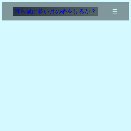
内
真珠鼠は蒼い月の夢を見るか？
容
を
ス
キ
ッ
プ