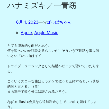
ハナミズキ／一青窈
6月 1, 2023
—
ぱっぱちゃん
by
in
Apple
, 
Apple Music
とても印象的な曲だと思う。

何を謳ったのか諸説あるらしいが、そういう下世話な事は置
いといていい曲はイイ。

ドライブミュージックとして結構ヘビロテで聴いていたりす
る。

こういうスローな曲はカラオケで歌うと玉砕するという典型
的例と言える。（笑）

まあ車中で歌う分には許されるだろう。

Apple Music会員なら追加料金なしでこの曲も聴けてしま
う。
