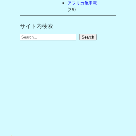
アフリカ亀甲竜
(35)
サイト内検索
S
Search
e
a
r
c
h