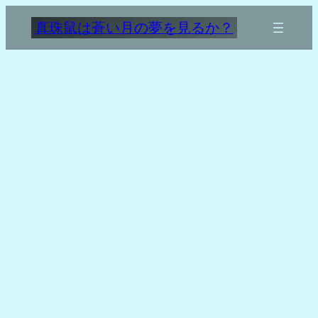
内
真珠鼠は蒼い月の夢を見るか？
容
を
ス
キ
ッ
プ