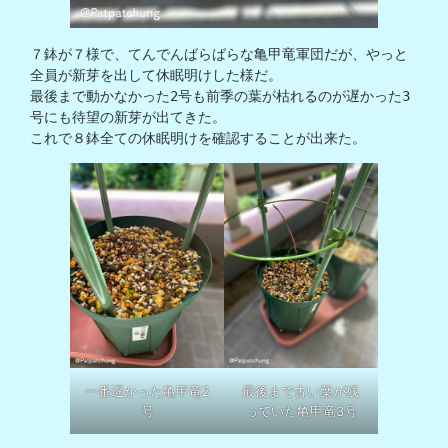
７鉢が７様で、てんでんばらばらな亀甲竜軍団だが、やっと
全員が新芽を出して休眠明けした様だ。

最後まで動かなかった2号も前季の葉が枯れるのが遅かった3
号にも待望の新芽が出てきた。

これで８鉢全ての休眠明けを確認することが出来た。
一番遅かった亀甲竜2
最後まで古い葉が残
号
っていた亀甲竜3号