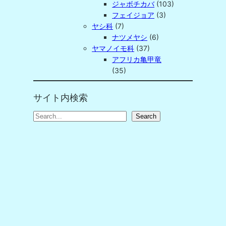
ジャボチカバ
(103)
フェイジョア
(3)
ヤシ科
(7)
ナツメヤシ
(6)
ヤマノイモ科
(37)
アフリカ亀甲竜
(35)
サイト内検索
S
Search
e
a
r
c
h