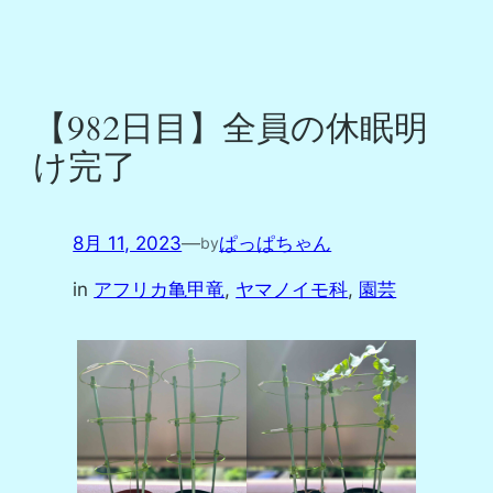
【982日目】全員の休眠明
け完了
8月 11, 2023
—
ぱっぱちゃん
by
in
アフリカ亀甲竜
, 
ヤマノイモ科
, 
園芸