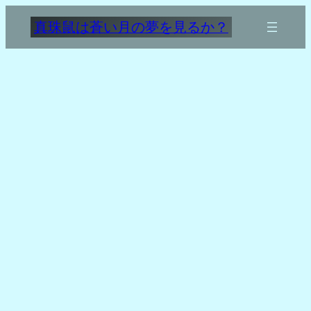
内
真珠鼠は蒼い月の夢を見るか？
容
を
ス
キ
ッ
プ