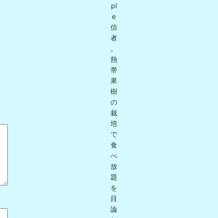
pl
e
信
者
。
熱
帯
果
樹
の
栽
培
で
食
べ
放
題
を
目
論