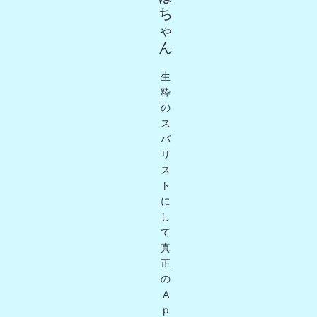
ち
ゃ
ん
生
粋
の
ス
バ
リ
ス
ト
に
し
て
真
正
の
A
p