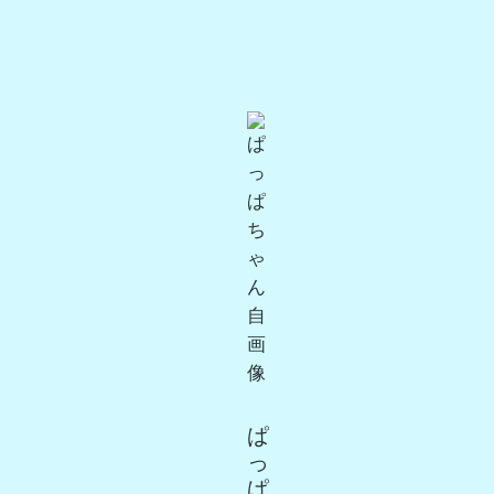
ぱ
っ
ぱ