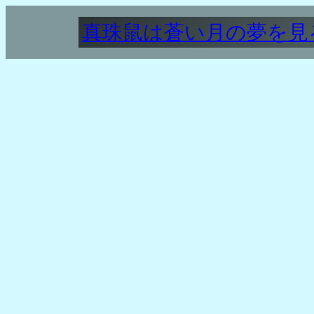
内
真珠鼠は蒼い月の夢を見
容
を
ス
キ
ッ
プ