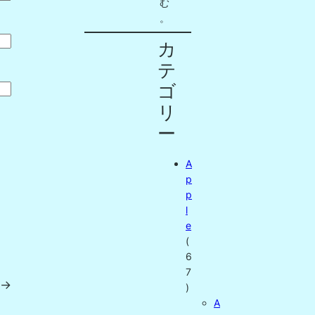
む
。
カ
テ
ゴ
リ
ー
A
p
p
l
e
(
6
7
→
)
A