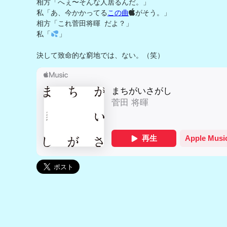
相方「へぇ〜そんな人居るんだ。」

私「あ、今かかってる
この曲
がそう。」

相方「これ菅田将暉 だよ？」

私「
」

決して致命的な窮地では、ない。（笑）