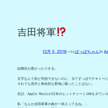
吉田将軍
12月 5, 2019
—
ぱっぱちゃん
in
A
by
結構目が悪かったりする。

文字なんて殆ど判別できないのに、当てずっぽでテキトーに
それでも意外と致命的な窮地に陥ったことはない。

先日、Apple Musicの日本のヒットチャート100をダウ
私「なんか吉田将軍の曲が一杯入ってるね。」
