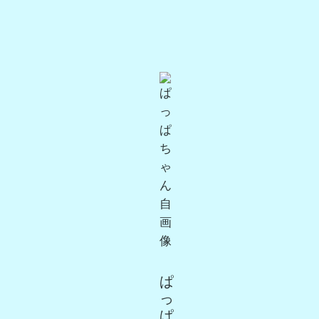
ぱ
っ
ぱ