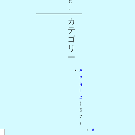
む
。
カ
テ
ゴ
リ
ー
A
p
p
l
e
(
6
7
)
A