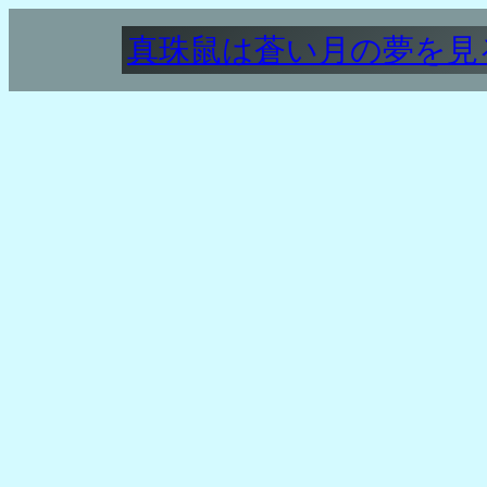
内
真珠鼠は蒼い月の夢を見
容
を
ス
キ
ッ
プ