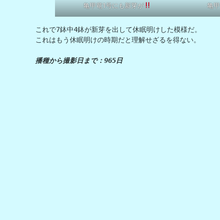
亀甲竜1号にも新芽が
亀甲
これで7鉢中4鉢が新芽を出して休眠明けした模様だ。

これはもう休眠明けの時期だと理解せざるを得ない。

播種から撮影日まで：965日