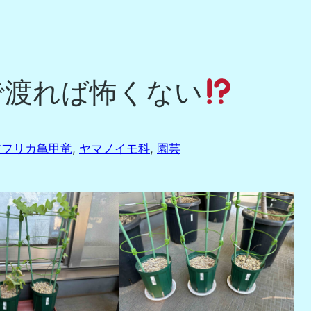
で渡れば怖くない
アフリカ亀甲竜
, 
ヤマノイモ科
, 
園芸