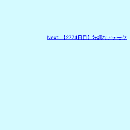
Next:
【2774日目】好調なアテモヤ