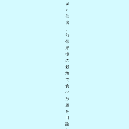
pl
e
信
者
。
熱
帯
果
樹
の
栽
培
で
食
べ
放
題
を
目
論