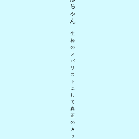
ち
ゃ
ん
生
粋
の
ス
バ
リ
ス
ト
に
し
て
真
正
の
A
p