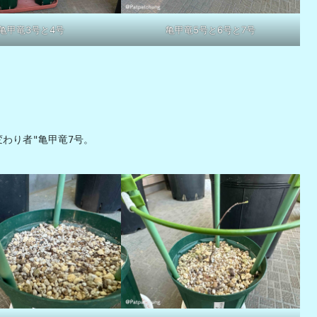
亀甲竜3号と4号
亀甲竜5号と6号と7号
わり者"亀甲竜7号。
