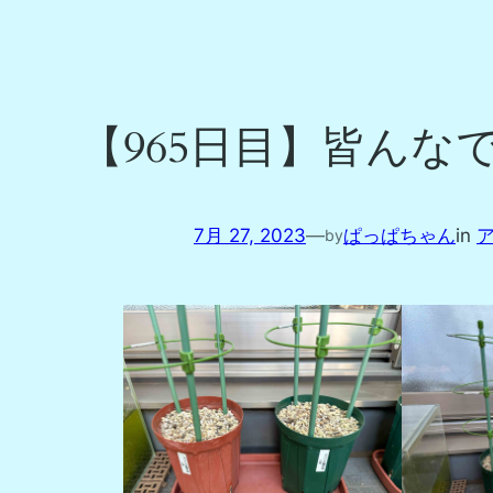
【965日目】皆んな
7月 27, 2023
—
ぱっぱちゃん
in
by