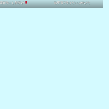
竜5号にも新芽が
亀甲竜7号はだいぶ伸びた