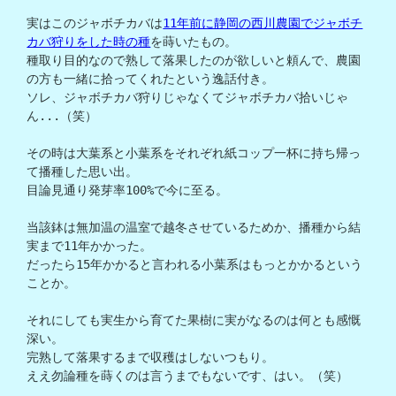
実はこのジャボチカバは
11年前に静岡の西川農園でジャボチ
カバ狩りをした時の種
を蒔いたもの。

種取り目的なので熟して落果したのが欲しいと頼んで、農園
の方も一緒に拾ってくれたという逸話付き。

ソレ、ジャボチカバ狩りじゃなくてジャボチカバ拾いじゃ
ん...（笑）

その時は大葉系と小葉系をそれぞれ紙コップ一杯に持ち帰っ
て播種した思い出。

目論見通り発芽率100%で今に至る。

当該鉢は無加温の温室で越冬させているためか、播種から結
実まで11年かかった。

だったら15年かかると言われる小葉系はもっとかかるという
ことか。

それにしても実生から育てた果樹に実がなるのは何とも感慨
深い。

完熟して落果するまで収穫はしないつもり。

ええ勿論種を蒔くのは言うまでもないです、はい。（笑）
