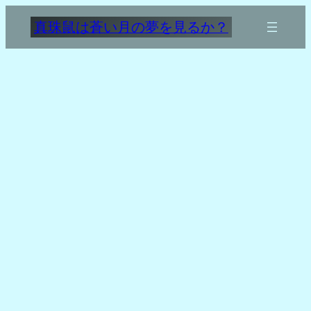
内
真珠鼠は蒼い月の夢を見るか？
容
を
ス
キ
ッ
プ