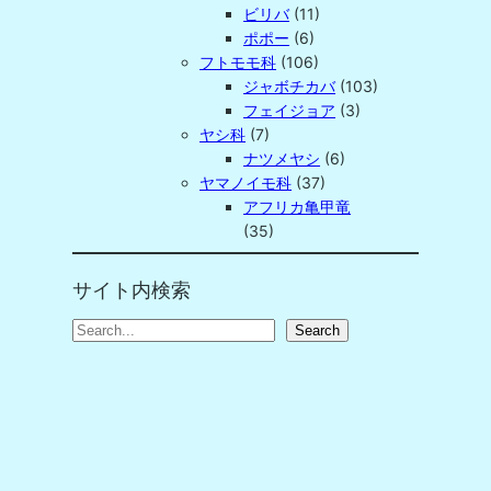
ビリバ
(11)
ポポー
(6)
フトモモ科
(106)
ジャボチカバ
(103)
フェイジョア
(3)
ヤシ科
(7)
ナツメヤシ
(6)
ヤマノイモ科
(37)
アフリカ亀甲竜
(35)
サイト内検索
S
Search
e
a
r
c
h