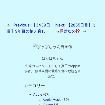
←
Previous:
【3439日
Next:
【2835日目】え
目】9年目の植え直し
っ
蕾なの
→
ぱっぱちゃん
生粋のスバリストにして真正のApple
信者。 熱帯果樹の栽培で食べ放題を目
論む。
カテゴリー
Apple
(67)
Apple Music
(39)
iPhone
(2)