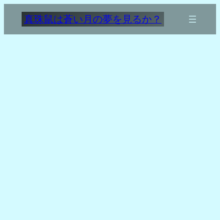
内
真珠鼠は蒼い月の夢を見るか？
容
を
ス
キ
ッ
プ