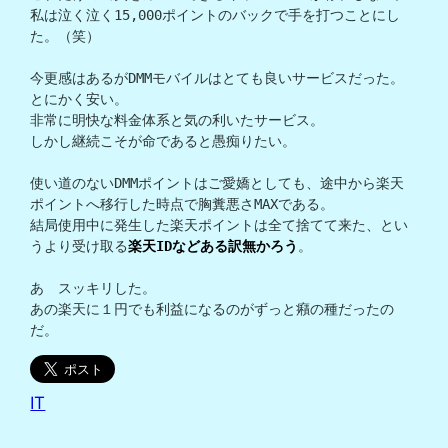
私は泣く泣く15,000ポイントのバックで手を打つことにし
た。（笑）

今更感はあるがDMMモバイルはとても良いサービスだった。

とにかく安い。

非常に明快な料金体系と気の利いたサービス。

しかし継続こそが命であると愚痴りたい。

使い道のないDMMポイントはご愛嬌としても、途中から楽天
ポイントへ移行した時点で胸糞悪さMAXである。

結局使用中に発生した楽天ポイントは全て捨てて来た、とい
うより受け取る
楽天IDなどある訳無かろう
。

あゝスッキリした。

あの楽天に１円でも利益になるのがずっと癪の種だったの
だ。
IT