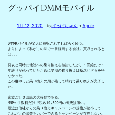
グッバイDMMモバイル
1月 12, 2020
—
ぱっぱちゃん
in
Apple
by
DMMモバイルが楽天に買収されてしばらく経つ。

よりによって私がこの世で一番軽蔑する会社に買収されると
は...

発表と同時に他社への乗り換えを検討したが、１回線だけ１
年縛りが残っていたために早期の乗り換えは断念せざるを得
なかった。

この度やっと乗り換えの期が熟して晴れて乗り換えが完了し
た。

家族ごと３回線の大移動である。

MNPの手数料だけで税込19,800円の出費は痛い。

最近は他社からの乗り換えキャンペーンの規模が縮小して、
これだけの出費をカバーできるキャンペーンが存在しない。
