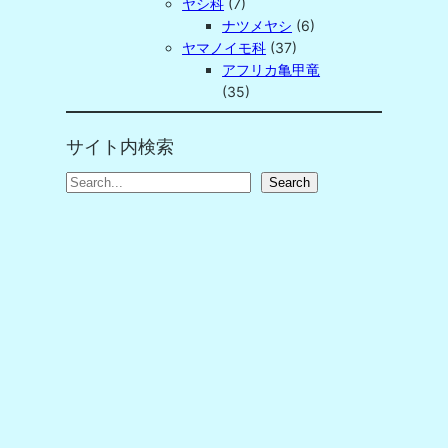
ヤシ科
(7)
ナツメヤシ
(6)
ヤマノイモ科
(37)
アフリカ亀甲竜
(35)
サイト内検索
S
Search
e
a
r
c
h