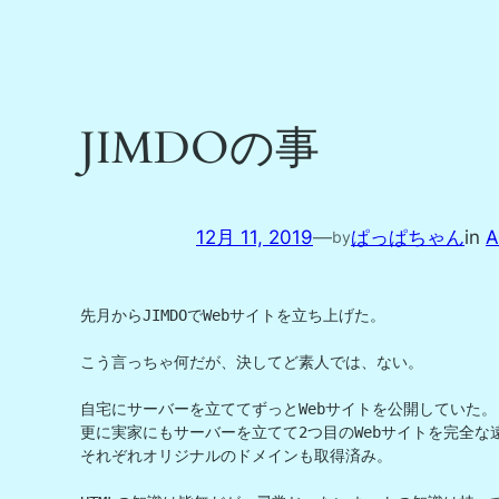
JIMDOの事
12月 11, 2019
—
ぱっぱちゃん
in
A
by
先月からJIMDOでWebサイトを立ち上げた。

こう言っちゃ何だが、決してど素人では、ない。

自宅にサーバーを立ててずっとWebサイトを公開していた。

更に実家にもサーバーを立てて2つ目のWebサイトを完全な
それぞれオリジナルのドメインも取得済み。
