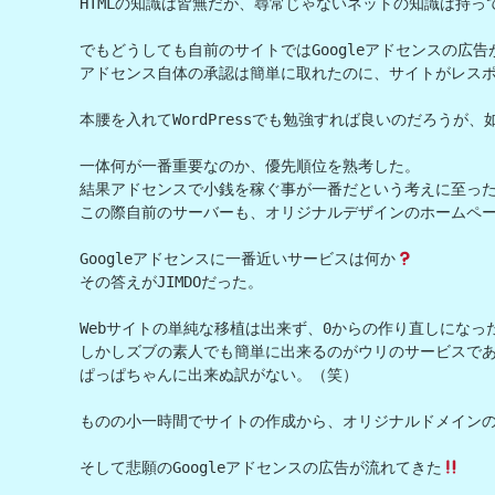
HTMLの知識は皆無だが、尋常じゃないネットの知識は持って
でもどうしても自前のサイトではGoogleアドセンスの広告
アドセンス自体の承認は簡単に取れたのに、サイトがレスポ
本腰を入れてWordPressでも勉強すれば良いのだろうが、
一体何が一番重要なのか、優先順位を熟考した。

結果アドセンスで小銭を稼ぐ事が一番だという考えに至った
この際自前のサーバーも、オリジナルデザインのホームペー
Googleアドセンスに一番近いサービスは何か
その答えがJIMDOだった。

Webサイトの単純な移植は出来ず、0からの作り直しになった
しかしズブの素人でも簡単に出来るのがウリのサービスであ
ぱっぱちゃんに出来ぬ訳がない。（笑）

ものの小一時間でサイトの作成から、オリジナルドメインの移
そして悲願のGoogleアドセンスの広告が流れてきた