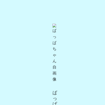
ぱ
っ
ぱ