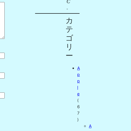
む
。
カ
テ
ゴ
リ
ー
A
p
p
l
e
(
6
7
)
A