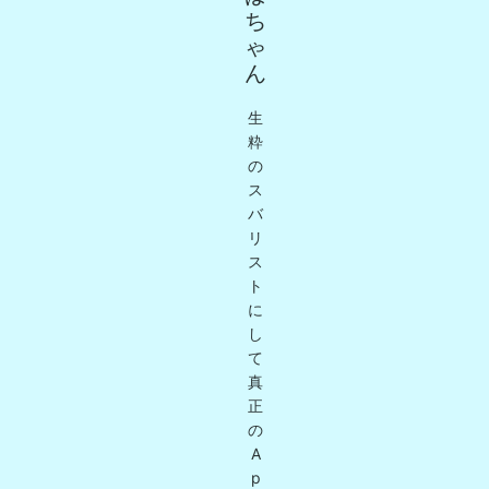
ち
ゃ
ん
生
粋
の
ス
バ
リ
ス
ト
に
し
て
真
正
の
A
p