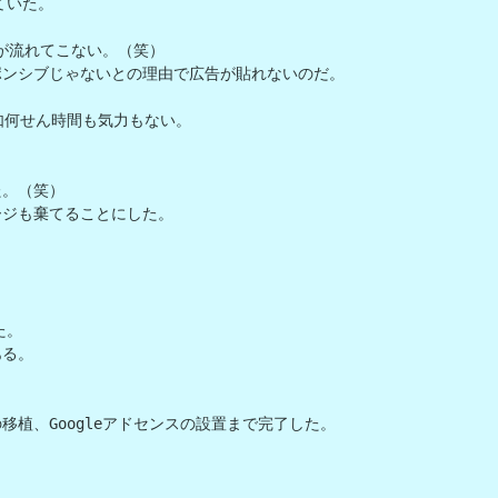
いた。

が流れてこない。（笑）

ンシブじゃないとの理由で広告が貼れないのだ。

如何せん時間も気力もない。

。（笑）

ジも棄てることにした。

。

る。

植、Googleアドセンスの設置まで完了した。
