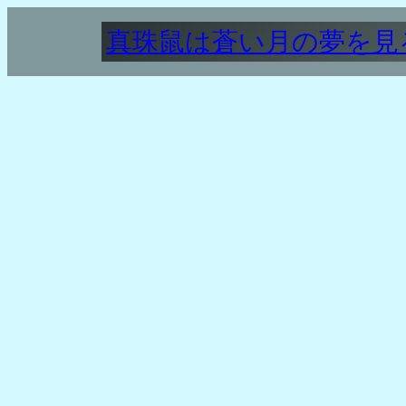
内
真珠鼠は蒼い月の夢を見
容
を
ス
キ
ッ
プ