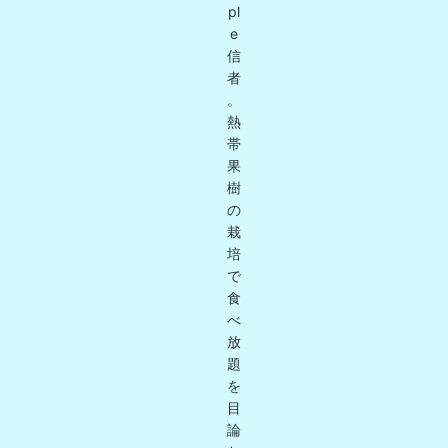
pl
e
信
者
。
熱
帯
果
樹
の
栽
培
で
食
べ
放
題
を
目
論